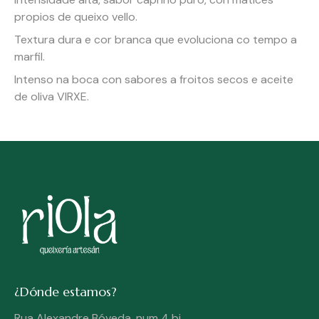
propios de queixo vello.
Textura dura e cor branca que evoluciona co tempo a
marfil.
Intenso na boca con sabores a froitos secos e aceite
de oliva VIRXE.
¿Dónde estamos?
Rua Alexandre Bóveda, num 4 bj