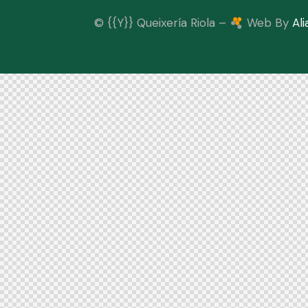
© {{Y}} Queixería Riola –
Web By
Ali