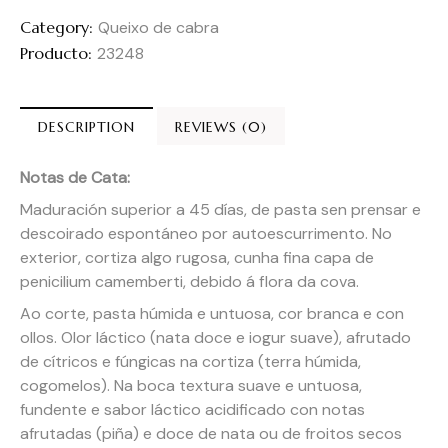
Category:
Queixo de cabra
Producto:
23248
DESCRIPTION
REVIEWS (0)
Notas de Cata:
Maduración superior a 45 días, de pasta sen prensar e
descoirado espontáneo por autoescurrimento. No
exterior, cortiza algo rugosa, cunha fina capa de
penicilium camemberti, debido á flora da cova.
Ao corte, pasta húmida e untuosa, cor branca e con
ollos. Olor láctico (nata doce e iogur suave), afrutado
de cítricos e fúngicas na cortiza (terra húmida,
cogomelos). Na boca textura suave e untuosa,
fundente e sabor láctico acidificado con notas
afrutadas (piña) e doce de nata ou de froitos secos